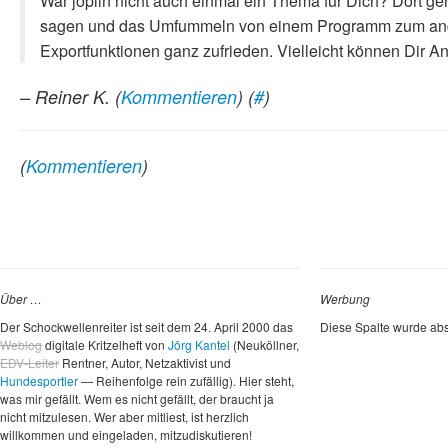
War joplin nicht auch einmal ein Thema für Dich? Dort geh
sagen und das Umfummeln von einem Programm zum andere
Exportfunktionen ganz zufrieden. Vielleicht können Dir An
– Reiner K.
(
Kommentieren
) (
#
)
(
Kommentieren
)
Über …
Werbung
Der Schockwellenreiter ist seit dem 24. April 2000 das
Diese Spalte wurde abs
Weblog
digitale Kritzelheft von
Jörg Kantel
(Neuköllner,
EDV-Leiter
Rentner, Autor, Netzaktivist und
Hundesportler
— Reihenfolge rein zufällig). Hier steht,
was mir gefällt. Wem es nicht gefällt, der braucht ja
nicht mitzulesen. Wer aber mitliest, ist herzlich
willkommen und eingeladen, mitzudiskutieren!