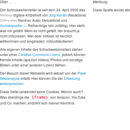
Über …
Werbung
Der Schockwellenreiter ist seit dem 24. April 2000 das
Diese Spalte wurde abs
Weblog
digitale Kritzelheft von
Jörg Kantel
(Neuköllner,
EDV-Leiter
Rentner, Autor, Netzaktivist und
Hundesportler
— Reihenfolge rein zufällig). Hier steht,
was mir gefällt. Wem es nicht gefällt, der braucht ja
nicht mitzulesen. Wer aber mitliest, ist herzlich
willkommen und eingeladen, mitzudiskutieren!
Alle eigenen Inhalte des Schockwellenreiters stehen
unter einer
Creative-Commons-Lizenz
, jedoch können
fremde Inhalte (speziell Videos, Photos und sonstige
Bilder) unter einer anderen Lizenz stehen.
Der Besuch dieser Webseite wird aktuell von der
Piwik
Webanalyse
erfaßt. Hier können Sie der
Erfassung
widersprechen
.
Diese Seite verwendet keine Cookies. Warum auch?
Was allerdings die
von Amazon, YouTube
iframes
und Co. machen, entzieht sich meiner Kenntnis.