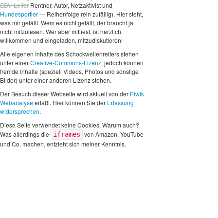
EDV-Leiter
Rentner, Autor, Netzaktivist und
Hundesportler
— Reihenfolge rein zufällig). Hier steht,
was mir gefällt. Wem es nicht gefällt, der braucht ja
nicht mitzulesen. Wer aber mitliest, ist herzlich
willkommen und eingeladen, mitzudiskutieren!
Alle eigenen Inhalte des Schockwellenreiters stehen
unter einer
Creative-Commons-Lizenz
, jedoch können
fremde Inhalte (speziell Videos, Photos und sonstige
Bilder) unter einer anderen Lizenz stehen.
Der Besuch dieser Webseite wird aktuell von der
Piwik
Webanalyse
erfaßt. Hier können Sie der
Erfassung
widersprechen
.
Diese Seite verwendet keine Cookies. Warum auch?
Was allerdings die
von Amazon, YouTube
iframes
und Co. machen, entzieht sich meiner Kenntnis.