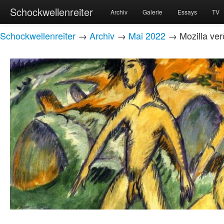
Schockwellenreiter
Archiv
Galerie
Essays
TV
Schockwellenreiter
→
Archiv
→
Mai 2022
→ Mozilla verö