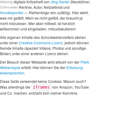
Weblog
digitale Kritzelheft von
Jörg Kantel
(Neuköllner,
EDV-Leiter
Rentner, Autor, Netzaktivist und
Hundesportler
— Reihenfolge rein zufällig). Hier steht,
was mir gefällt. Wem es nicht gefällt, der braucht ja
nicht mitzulesen. Wer aber mitliest, ist herzlich
willkommen und eingeladen, mitzudiskutieren!
Alle eigenen Inhalte des Schockwellenreiters stehen
unter einer
Creative-Commons-Lizenz
, jedoch können
fremde Inhalte (speziell Videos, Photos und sonstige
Bilder) unter einer anderen Lizenz stehen.
Der Besuch dieser Webseite wird aktuell von der
Piwik
Webanalyse
erfaßt. Hier können Sie der
Erfassung
widersprechen
.
Diese Seite verwendet keine Cookies. Warum auch?
Was allerdings die
von Amazon, YouTube
iframes
und Co. machen, entzieht sich meiner Kenntnis.