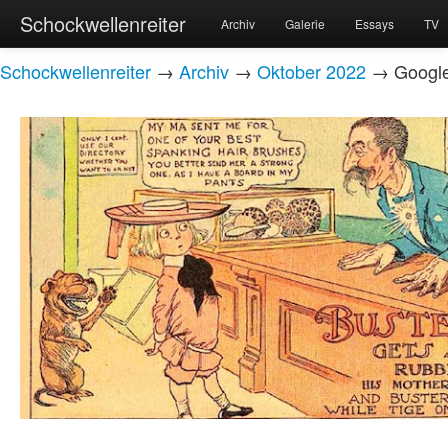
Schockwellenreiter
Archiv
Galerie
Essays
TV
Schockwellenreiter
→
Archiv
→
Oktober 2022
→ Google 