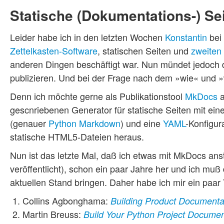
Statische (Dokumentations-) S
Leider habe ich in den letzten Wochen
Konstantin
bei
Zettelkasten-Software
, statischen Seiten und
zweiten
anderen Dingen beschäftigt war. Nun mündet jedoch 
publizieren. Und bei der Frage nach dem »wie« und »w
Denn ich möchte gerne als Publikationstool
MkDocs
a
gescnriebenen Generator für statische Seiten mit ei
(genauer
Python Markdown
) und eine
YAML
-Konfigur
statische HTML5-Dateien heraus.
Nun ist das letzte Mal, daß ich etwas mit MkDocs anst
veröffentlicht), schon ein paar Jahre her und ich m
aktuellen Stand bringen. Daher habe ich mir ein paar
Collins Agbonghama:
Building Product Documenta
Martin Breuss:
Build Your Python Project Docume