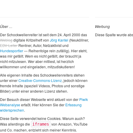
Über …
Werbung
Der Schockwellenreiter ist seit dem 24. April 2000 das
Diese Spalte wurde abs
Weblog
digitale Kritzelheft von
Jörg Kantel
(Neuköllner,
EDV-Leiter
Rentner, Autor, Netzaktivist und
Hundesportler
— Reihenfolge rein zufällig). Hier steht,
was mir gefällt. Wem es nicht gefällt, der braucht ja
nicht mitzulesen. Wer aber mitliest, ist herzlich
willkommen und eingeladen, mitzudiskutieren!
Alle eigenen Inhalte des Schockwellenreiters stehen
unter einer
Creative-Commons-Lizenz
, jedoch können
fremde Inhalte (speziell Videos, Photos und sonstige
Bilder) unter einer anderen Lizenz stehen.
Der Besuch dieser Webseite wird aktuell von der
Piwik
Webanalyse
erfaßt. Hier können Sie der
Erfassung
widersprechen
.
Diese Seite verwendet keine Cookies. Warum auch?
Was allerdings die
von Amazon, YouTube
iframes
und Co. machen, entzieht sich meiner Kenntnis.