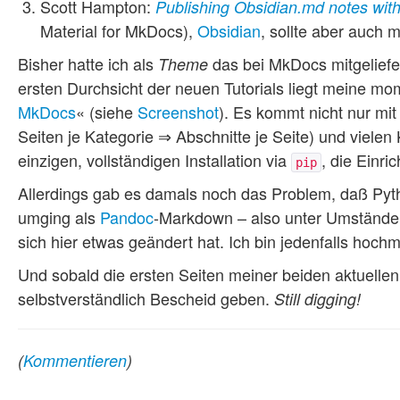
Scott Hampton:
Publishing Obsidian.md notes wit
Material for MkDocs),
Obsidian
, sollte aber auch m
Bisher hatte ich als
das bei MkDocs mitgelief
Theme
ersten Durchsicht der neuen Tutorials liegt meine 
MkDocs
« (siehe
Screenshot
). Es kommt nicht nur mit
Seiten je Kategorie ⇒ Abschnitte je Seite) und vielen
einzigen, vollständigen Installation via
, die Einr
pip
Allerdings gab es damals noch das Problem, daß Py
umging als
Pandoc
-Markdown – also unter Umständen
sich hier etwas geändert hat. Ich bin jedenfalls hochmo
Und sobald die ersten Seiten meiner beiden aktuellen
selbstverständlich Bescheid geben.
Still digging!
(
Kommentieren
)