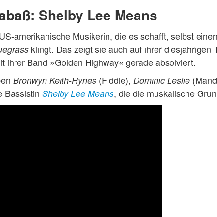
abaß: Shelby Lee Means
 US-amerikanische Musikerin, die es schafft, selbst ein
klingt. Das zeigt sie auch auf ihrer diesjährige
uegrass
mit ihrer Band »Golden Highway« gerade absolviert.
ben
(Fiddle),
(Mando
Bronwyn Keith-Hynes
Dominic Leslie
e Bassistin
, die die muskalische Grund
Shelby Lee Means