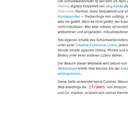
Der Schockwellenreiter ist seit dem 24. April
Weblog
digitale Kritzelheft von
Jörg Kantel
(N
EDV-Leiter
Rentner, Autor, Netzaktivist und 
Hundesportler
— Reihenfolge rein zufällig). H
was mir gefällt. Wem es nicht gefällt, der brau
nicht mitzulesen. Wer aber mitliest, ist herzlic
willkommen und eingeladen, mitzudiskutiere
Alle eigenen Inhalte des Schockwellenreiters
unter einer
Creative-Commons-Lizenz
, jedo
fremde Inhalte (speziell Videos, Photos und 
Bilder) unter einer anderen Lizenz stehen.
Der Besuch dieser Webseite wird aktuell von
Webanalyse
erfaßt. Hier können Sie der
Erfa
widersprechen
.
Diese Seite verwendet keine Cookies. Waru
Was allerdings die
von Amazon,
iframes
und Co. machen, entzieht sich meiner Kenntn