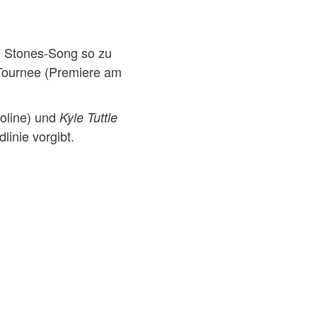
en Stones-Song so zu
n Tournee (Premiere am
line) und
Kyle Tuttle
linie vorgibt.