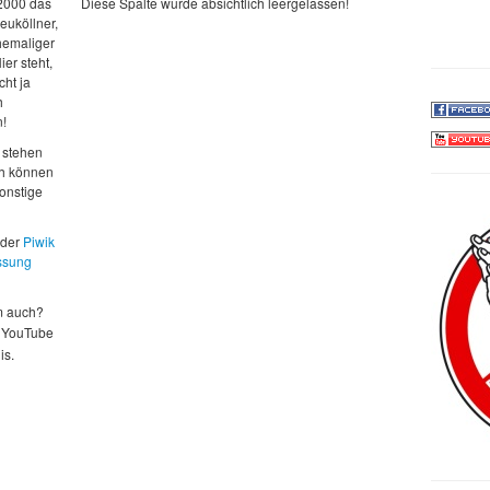
 2000 das
Diese Spalte wurde absichtlich leergelassen!
euköllner,
ehemaliger
ier steht,
cht ja
h
n!
 stehen
ch können
sonstige
 der
Piwik
ssung
m auch?
 YouTube
is.