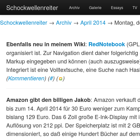
Schockwellenreiter
Archiv
Galerie
Essays
TV
Schockwellenreiter
→
Archiv
→
April 2014
→ Montag, de
:
(GPL)
Ebenfalls neu in meinem Wiki
RedNotebook
organisiert ist. Zur Navigation dient daher folgericht
Markup eingegeben und können (auch auszugsweise)
Integriert ist eine Volltextsuche, eine Suche nach Ha
(
Kommentieren
) (
#
) (
)
: Amazon verkauft
Amazon gibt den billigen Jakob
bis zum 14. April 2014 für 30 Euro weniger zum Kamp
bislang 129 Euro. Das 6 Zoll große E-Ink-Display mit i
Auflösung von 212 ppi. Der Speicherplatz ist mit 2 G
dimensioniert, so daß einige Hundert Bücher auf dem 