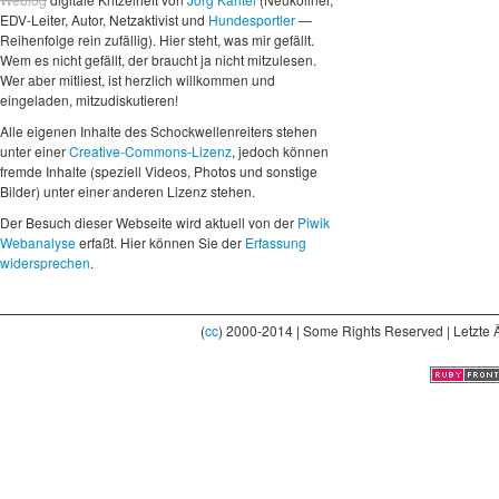
EDV-Leiter, Autor, Netzaktivist und
Hundesportler
—
Reihenfolge rein zufällig). Hier steht, was mir gefällt.
Wem es nicht gefällt, der braucht ja nicht mitzulesen.
Wer aber mitliest, ist herzlich willkommen und
eingeladen, mitzudiskutieren!
Alle eigenen Inhalte des Schockwellenreiters stehen
unter einer
Creative-Commons-Lizenz
, jedoch können
fremde Inhalte (speziell Videos, Photos und sonstige
Bilder) unter einer anderen Lizenz stehen.
Der Besuch dieser Webseite wird aktuell von der
Piwik
Webanalyse
erfaßt. Hier können Sie der
Erfassung
widersprechen
.
(
cc
) 2000-2014 | Some Rights Reserved | Letzte 