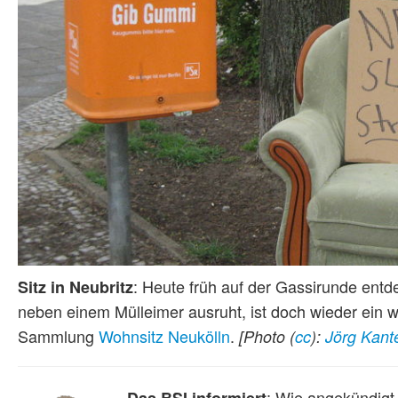
: Heute früh auf der Gassirunde entde
Sitz in Neubritz
neben einem Mülleimer ausruht, ist doch wieder ein 
Sammlung
Wohnsitz Neukölln
.
[Photo (
cc
):
Jörg Kant
: Wie angekündigt,
Das BSI informiert