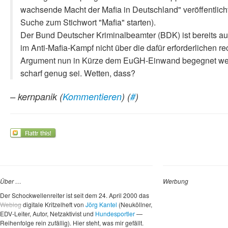
wachsende Macht der Mafia in Deutschland" veröffentlich
Suche zum Stichwort "Mafia" starten).
Der Bund Deutscher Kriminalbeamter (BDK) ist bereits au
im Anti-Mafia-Kampf nicht über die dafür erforderlichen re
Argument nun in Kürze dem EuGH-Einwand begegnet werden
scharf genug sei. Wetten, dass?
– kernpanik
(
Kommentieren
) (
#
)
Über …
Werbung
Der Schockwellenreiter ist seit dem 24. April 2000 das
Weblog
digitale Kritzelheft von
Jörg Kantel
(Neuköllner,
EDV-Leiter, Autor, Netzaktivist und
Hundesportler
—
Reihenfolge rein zufällig). Hier steht, was mir gefällt.