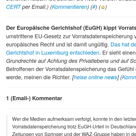
CERT
per Email.)
(
Kommentieren
) (
#
) (
)
Der Europäische Gerichtshof (EuGH) kippt Vorra
umstrittene EU-Gesetz zur Vorratsdatenspeicherung 
europäisches Recht und ist damit ungültig.
Das hat d
Gerichtshof in Luxemburg entschieden
. Er sieht eine
Grundrechte auf Achtung des Privatlebens und auf 
Betroffenen der Vorratsdatenspeicherung das Gefühl 
werde, meinen die Richter.
[
heise online news
]
(
Komm
1 (Email-) Kommentar
Wer die Medien aufmerksam verfolgt, konnte in den letzte
Vorratsdatenspeicherung trotz EuGH-Urteil in Deutschlan
Zeitungen von Springer und der WAZ-Gruppe haben in den