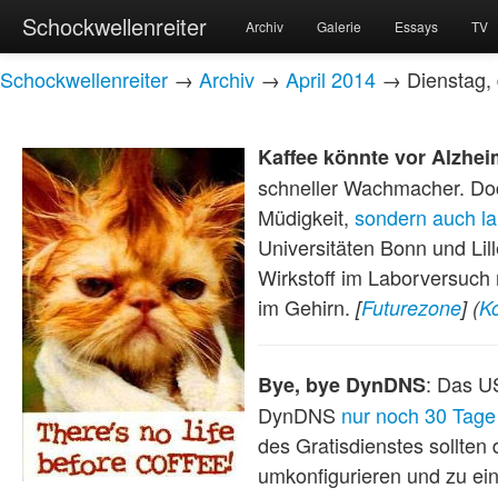
Schockwellenreiter
Archiv
Galerie
Essays
TV
Schockwellenreiter
→
Archiv
→
April 2014
→ Dienstag, d
Kaffee könnte vor Alzhe
schneller Wachmacher. Doch
Müdigkeit,
sondern auch la
Universitäten Bonn und Lil
Wirkstoff im Laborversuch
im Gehirn.
[
Futurezone
]
(
K
: Das 
Bye, bye DynDNS
DynDNS
nur noch 30 Tage
des Gratisdienstes sollten 
umkonfigurieren und zu ei