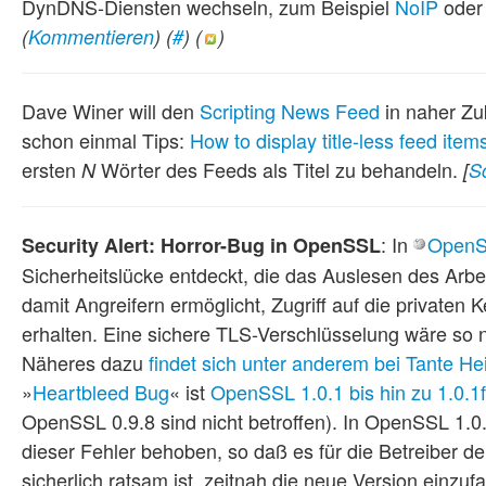
DynDNS-Diensten wechseln, zum Beispiel
NoIP
oder
(
Kommentieren
) (
#
) (
)
Dave Winer will den
Scripting News Feed
in naher Zu
schon einmal Tips:
How to display title-less feed item
ersten
Wörter des Feeds als Titel zu behandeln.
N
[
S
: In
Open
Security Alert: Horror-Bug in OpenSSL
Sicherheitslücke entdeckt, die das Auslesen des Arbe
damit Angreifern ermöglicht, Zugriff auf die privaten 
erhalten. Eine sichere TLS-Verschlüsselung wäre so n
Näheres dazu
findet sich unter anderem bei Tante He
»
Heartbleed Bug
« ist
OpenSSL 1.0.1 bis hin zu 1.0.1f
OpenSSL 0.9.8 sind nicht betroffen). In OpenSSL 1.
dieser Fehler behoben, so daß es für die Betreiber de
sicherlich ratsam ist, zeitnah die neue Version einzuf