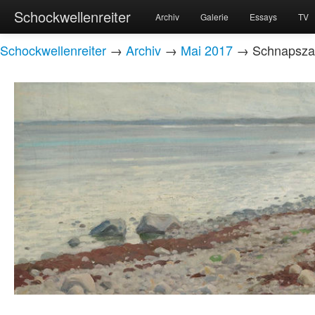
Schockwellenreiter
Archiv
Galerie
Essays
TV
Schockwellenreiter
→
Archiv
→
Mai 2017
→ Schnapszahl