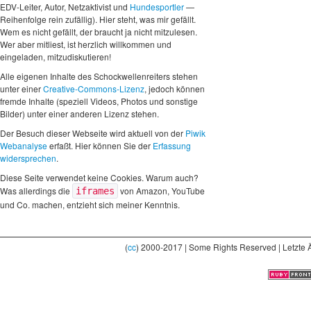
EDV-Leiter, Autor, Netzaktivist und
Hundesportler
—
Reihenfolge rein zufällig). Hier steht, was mir gefällt.
Wem es nicht gefällt, der braucht ja nicht mitzulesen.
Wer aber mitliest, ist herzlich willkommen und
eingeladen, mitzudiskutieren!
Alle eigenen Inhalte des Schockwellenreiters stehen
unter einer
Creative-Commons-Lizenz
, jedoch können
fremde Inhalte (speziell Videos, Photos und sonstige
Bilder) unter einer anderen Lizenz stehen.
Der Besuch dieser Webseite wird aktuell von der
Piwik
Webanalyse
erfaßt. Hier können Sie der
Erfassung
widersprechen
.
Diese Seite verwendet keine Cookies. Warum auch?
Was allerdings die
von Amazon, YouTube
iframes
und Co. machen, entzieht sich meiner Kenntnis.
(
cc
) 2000-2017 | Some Rights Reserved | Letzte 