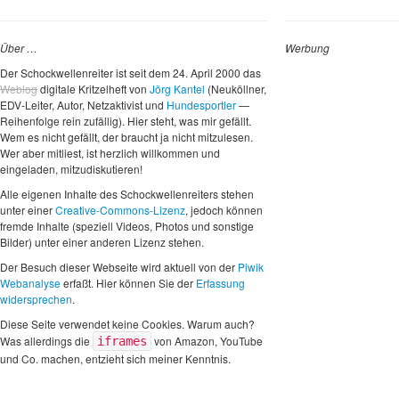
Über …
Werbung
Der Schockwellenreiter ist seit dem 24. April 2000 das
Weblog
digitale Kritzelheft von
Jörg Kantel
(Neuköllner,
EDV-Leiter, Autor, Netzaktivist und
Hundesportler
—
Reihenfolge rein zufällig). Hier steht, was mir gefällt.
Wem es nicht gefällt, der braucht ja nicht mitzulesen.
Wer aber mitliest, ist herzlich willkommen und
eingeladen, mitzudiskutieren!
Alle eigenen Inhalte des Schockwellenreiters stehen
unter einer
Creative-Commons-Lizenz
, jedoch können
fremde Inhalte (speziell Videos, Photos und sonstige
Bilder) unter einer anderen Lizenz stehen.
Der Besuch dieser Webseite wird aktuell von der
Piwik
Webanalyse
erfaßt. Hier können Sie der
Erfassung
widersprechen
.
Diese Seite verwendet keine Cookies. Warum auch?
Was allerdings die
von Amazon, YouTube
iframes
und Co. machen, entzieht sich meiner Kenntnis.