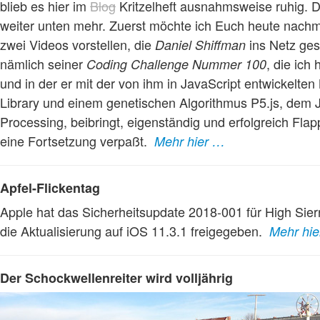
blieb es hier im
Blog
Kritzelheft ausnahmsweise ruhig.
weiter unten mehr. Zuerst möchte ich Euch heute nachm
zwei Videos vorstellen, die
ins Netz gest
Daniel Shiffman
nämlich seiner
, die ich 
Coding Challenge Nummer 100
und in der er mit der von ihm in JavaScript entwickelte
Library und einem genetischen Algorithmus P5.js, dem
Processing, beibringt, eigenständig und erfolgreich Flap
eine Fortsetzung verpaßt.
Mehr hier …
Apfel-Flickentag
Apple hat das Sicherheitsupdate 2018-001 für High Sierr
die Aktualisierung auf iOS 11.3.1 freigegeben.
Mehr hi
Der Schockwellenreiter wird volljährig