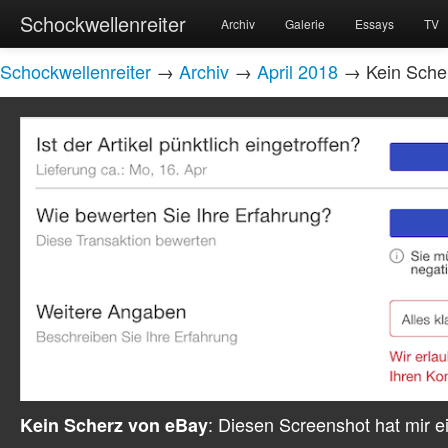
Schockwellenreiter
Archiv
Galerie
Essays
TV
Schockwellenreiter
→
Archiv
→
April 2018
→ Kein Sche
: Diesen Screenshot hat mir e
Kein Scherz von eBay