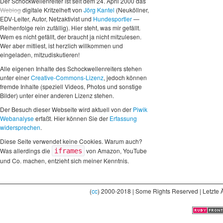
Der Schockwellenreiter ist seit dem 24. April 2000 das
Weblog
digitale Kritzelheft von
Jörg Kantel
(Neuköllner,
EDV-Leiter, Autor, Netzaktivist und
Hundesportler
—
Reihenfolge rein zufällig). Hier steht, was mir gefällt.
Wem es nicht gefällt, der braucht ja nicht mitzulesen.
Wer aber mitliest, ist herzlich willkommen und
eingeladen, mitzudiskutieren!
Alle eigenen Inhalte des Schockwellenreiters stehen
unter einer
Creative-Commons-Lizenz
, jedoch können
fremde Inhalte (speziell Videos, Photos und sonstige
Bilder) unter einer anderen Lizenz stehen.
Der Besuch dieser Webseite wird aktuell von der
Piwik
Webanalyse
erfaßt. Hier können Sie der
Erfassung
widersprechen
.
Diese Seite verwendet keine Cookies. Warum auch?
Was allerdings die
von Amazon, YouTube
iframes
und Co. machen, entzieht sich meiner Kenntnis.
(
cc
) 2000-2018 | Some Rights Reserved | Letzte 