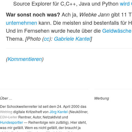
Source Explorer für C,C++, Java und Python
wird
Ach ja,
gibt 11 
War sonst noch was?
Wiebke Jann
unternehmen
kann. Die meisten sind bestenfalls für 
Und im Fernsehen wurde heute über die
Geldwäsche 
Thema.
[Photo (
cc
):
Gabriele Kantel
]
(
Kommentieren
)
Über …
Werbung
Der Schockwellenreiter ist seit dem 24. April 2000 das
Weblog
digitale Kritzelheft von
Jörg Kantel
(Neuköllner,
EDV-Leiter
Rentner, Autor, Netzaktivist und
Hundesportler
— Reihenfolge rein zufällig). Hier steht,
was mir gefällt. Wem es nicht gefällt, der braucht ja