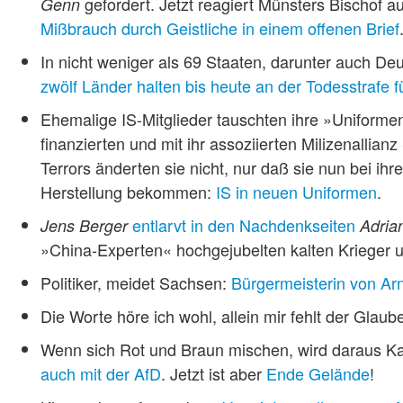
gefordert. Jetzt reagiert Münsters Bischof 
Genn
Mißbrauch durch Geistliche in einem offenen Brief
In nicht weniger als 69 Staaten, darunter auch Deu
zwölf Länder halten bis heute an der Todesstrafe f
Ehemalige IS-Mitglieder tauschten ihre »Uniforme
finanzierten und mit ihr assoziierten Milizenallia
Terrors änderten sie nicht, nur daß sie nun bei i
Herstellung bekommen:
IS in neuen Uniformen
.
entlarvt in den Nachdenkseiten
Jens Berger
Adria
»China-Experten« hochgejubelten kalten Krieger u
Politiker, meidet Sachsen:
Bürgermeisterin von Arn
Die Worte höre ich wohl, allein mir fehlt der Glaub
Wenn sich Rot und Braun mischen, wird daraus K
auch mit der AfD
. Jetzt ist aber
Ende Gelände
!