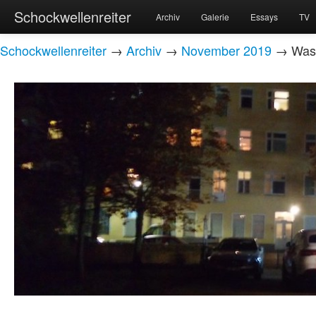
Schockwellenreiter
Archiv
Galerie
Essays
TV
Schockwellenreiter
→
Archiv
→
November 2019
→ Was d