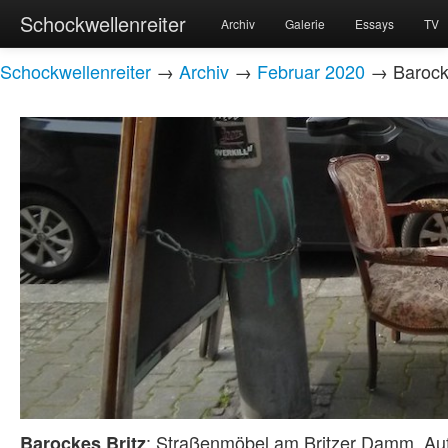
Schockwellenreiter
Archiv
Galerie
Essays
TV
Schockwellenreiter
→
Archiv
→
Februar 2020
→ Barocke
: Straßenmöbel am Britzer Damm. A
Barockes Britz