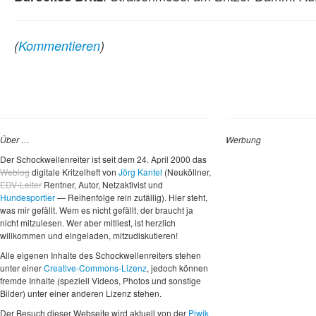
(
Kommentieren
)
Über …
Werbung
Der Schockwellenreiter ist seit dem 24. April 2000 das
Weblog
digitale Kritzelheft von
Jörg Kantel
(Neuköllner,
EDV-Leiter
Rentner, Autor, Netzaktivist und
Hundesportler
— Reihenfolge rein zufällig). Hier steht,
was mir gefällt. Wem es nicht gefällt, der braucht ja
nicht mitzulesen. Wer aber mitliest, ist herzlich
willkommen und eingeladen, mitzudiskutieren!
Alle eigenen Inhalte des Schockwellenreiters stehen
unter einer
Creative-Commons-Lizenz
, jedoch können
fremde Inhalte (speziell Videos, Photos und sonstige
Bilder) unter einer anderen Lizenz stehen.
Der Besuch dieser Webseite wird aktuell von der
Piwik