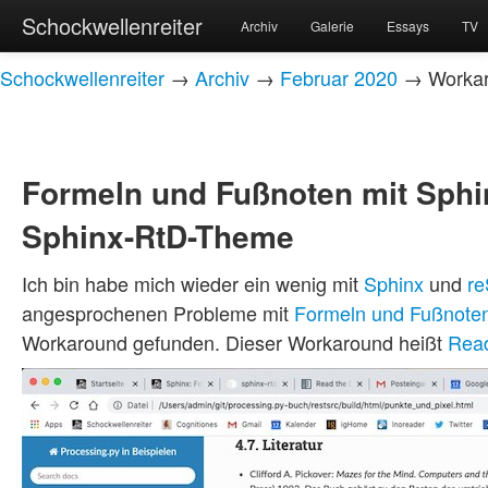
Schockwellenreiter
Archiv
Galerie
Essays
TV
Schockwellenreiter
→
Archiv
→
Februar 2020
→ Workaro
Formeln und Fußnoten mit Sphi
Sphinx-RtD-Theme
Ich bin habe mich wieder ein wenig mit
Sphinx
und
re
angesprochenen Probleme mit
Formeln und Fußnote
Workaround gefunden. Dieser Workaround heißt
Read