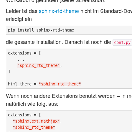
Leider ist das
sphinx-rtd-theme
nicht im Standard-Dow
erledigt ein
die gesamte Installation. Danach ist noch die
conf.py
extensions = [

    ...

"
sphinx_rtd_theme
"
,

]

html_theme = 
"
sphinx_rtd_theme
"
Wenn noch andere Extensions benutzt werden – in m
natürlich wie folgt aus:
extensions = [

"
sphinx.ext.mathjax
"
,

"
sphinx_rtd_theme
"