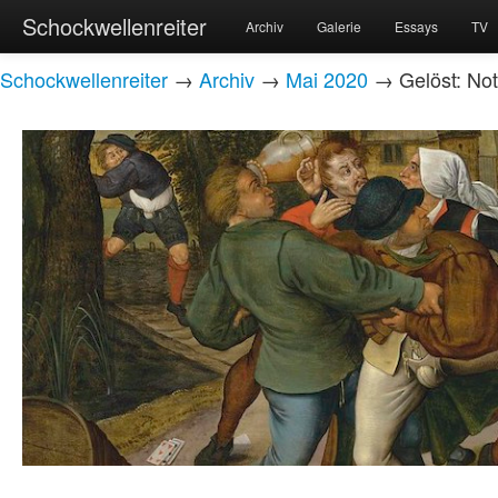
Schockwellenreiter
Archiv
Galerie
Essays
TV
Schockwellenreiter
→
Archiv
→
Mai 2020
→ Gelöst: No