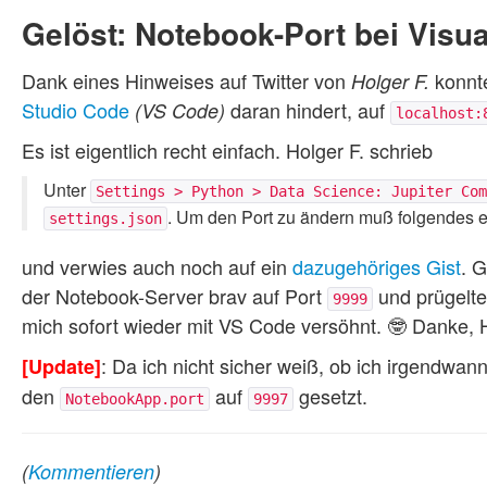
Gelöst: Notebook-Port bei Vis
Dank eines Hinweises auf Twitter von
konnt
Holger F.
Studio Code
daran hindert, auf
(VS Code)
localhost:
Es ist eigentlich recht einfach. Holger F. schrieb
Unter
Settings > Python > Data Science: Jupiter Com
. Um den Port zu ändern muß folgendes 
settings.json
und verwies auch noch auf ein
dazugehöriges Gist
. 
der Notebook-Server brav auf Port
und prügelte
9999
mich sofort wieder mit VS Code versöhnt. 🤓 Danke, 
: Da ich nicht sicher weiß, ob ich irgendwan
[Update]
den
auf
gesetzt.
NotebookApp.port
9997
(
Kommentieren
)