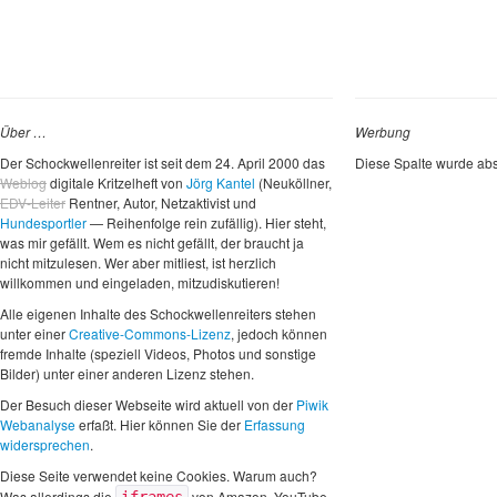
Über …
Werbung
Der Schockwellenreiter ist seit dem 24. April 2000 das
Diese Spalte wurde abs
Weblog
digitale Kritzelheft von
Jörg Kantel
(Neuköllner,
EDV-Leiter
Rentner, Autor, Netzaktivist und
Hundesportler
— Reihenfolge rein zufällig). Hier steht,
was mir gefällt. Wem es nicht gefällt, der braucht ja
nicht mitzulesen. Wer aber mitliest, ist herzlich
willkommen und eingeladen, mitzudiskutieren!
Alle eigenen Inhalte des Schockwellenreiters stehen
unter einer
Creative-Commons-Lizenz
, jedoch können
fremde Inhalte (speziell Videos, Photos und sonstige
Bilder) unter einer anderen Lizenz stehen.
Der Besuch dieser Webseite wird aktuell von der
Piwik
Webanalyse
erfaßt. Hier können Sie der
Erfassung
widersprechen
.
Diese Seite verwendet keine Cookies. Warum auch?
Was allerdings die
von Amazon, YouTube