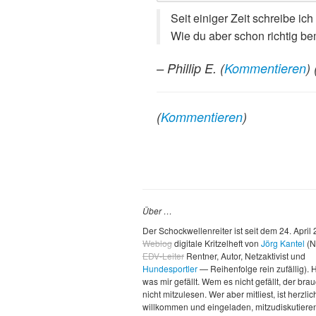
Seit einiger Zeit schreibe ich
Wie du aber schon richtig b
– Phillip E.
(
Kommentieren
) 
(
Kommentieren
)
Über …
Der Schockwellenreiter ist seit dem 24. April
Weblog
digitale Kritzelheft von
Jörg Kantel
(N
EDV-Leiter
Rentner, Autor, Netzaktivist und
Hundesportler
— Reihenfolge rein zufällig). H
was mir gefällt. Wem es nicht gefällt, der brau
nicht mitzulesen. Wer aber mitliest, ist herzlic
willkommen und eingeladen, mitzudiskutiere