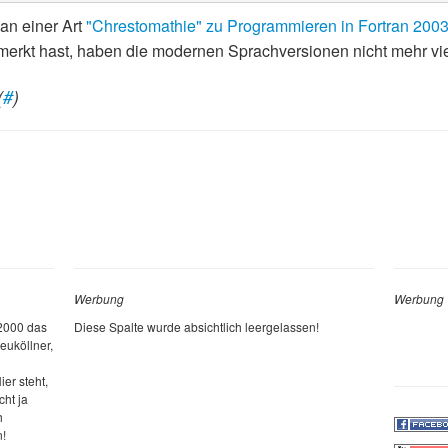
 an einer Art
"Chrestomathie" zu Programmieren in Fortran 200
emerkt hast, haben die modernen Sprachversionen nicht mehr v
(
#
)
Werbung
Werbung
 2000 das
Diese Spalte wurde absichtlich leergelassen!
euköllner,
ier steht,
cht ja
h
n!