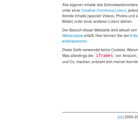
Alle eigenen Inhalte des Schockwellenreiters
unter einer
Creative-Commons-Lizenz
, jedo
fremde Inhalte (speziell Videos, Photos und 
Bilder) unter einer anderen Lizenz stehen.
Der Besuch dieser Webseite wird aktuell von
Webanalyse
erfaßt. Hier können Sie der
Erfa
widersprechen
.
Diese Seite verwendet keine Cookies. Waru
Was allerdings die
von Amazon,
iframes
und Co. machen, entzieht sich meiner Kenntn
(
cc
) 2000-2