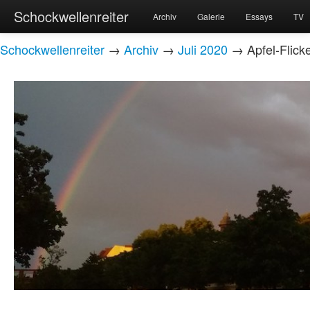
Schockwellenreiter
Archiv
Galerie
Essays
TV
Schockwellenreiter
→
Archiv
→
Juli 2020
→ Apfel-Flick