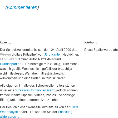
(
Kommentieren
)
Über …
Werbung
Der Schockwellenreiter ist seit dem 24. April 2000 das
Diese Spalte wurde abs
Weblog
digitale Kritzelheft von
Jörg Kantel
(Neuköllner,
EDV-Leiter
Rentner, Autor, Netzaktivist und
Hundesportler
— Reihenfolge rein zufällig). Hier steht,
was mir gefällt. Wem es nicht gefällt, der braucht ja
nicht mitzulesen. Wer aber mitliest, ist herzlich
willkommen und eingeladen, mitzudiskutieren!
Alle eigenen Inhalte des Schockwellenreiters stehen
unter einer
Creative-Commons-Lizenz
, jedoch können
fremde Inhalte (speziell Videos, Photos und sonstige
Bilder) unter einer anderen Lizenz stehen.
Der Besuch dieser Webseite wird aktuell von der
Piwik
Webanalyse
erfaßt. Hier können Sie der
Erfassung
widersprechen
.