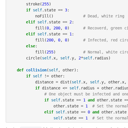
        stroke(
255
)

if
self
.state == 
3
:

            noFill()             
# Dead, white ring
elif
self
.state == 
2
:

            fill(
0
, 
200
, 
0
)      
# Recoverd, green c
elif
self
.state == 
1
:

            fill(
200
, 
0
, 
0
)      
# Infected, red cir
else
:

            fill(
255
)            
# Normal, white cir
        circle(
self
.x, 
self
.y, 
2
*
self
.radius)

def
collision
(
self
, other):

if
self
 != other:

            distance = dist(
self
.x, 
self
.y, other.x, 
if
 distance <= 
self
.radius + other.radius
# One object must be infected and on
if
self
.state == 
1
and
 other.state =
                    other.state = 
1
# Set the norma
elif
self
.state == 
0
and
 other.state
self
.state == 
1
# Set the norma