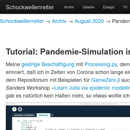
Schockwellenreiter
Archiv
Galerie
Essays
TV
Schockwellenreiter
→
Archiv
→
August 2020
→ Pandemie
Tutorial: Pandemie-Simulation 
Meine
gestrige Beschäftigung
mit
Processing.py
, de
erinnert, daß ich in Zeiten von Corona schon lange e
dem Repositorium mit Beispielen für
GameZero.jl
auc
Workshop »
Learn Julia via epidemic modelli
Sanders
gab es natürlich kein Halten mehr, so etwas wollte ich