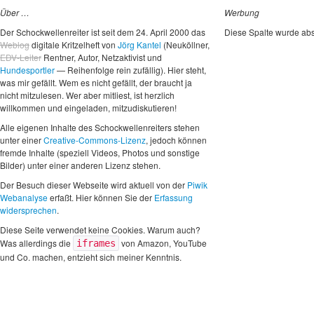
Über …
Werbung
Der Schockwellenreiter ist seit dem 24. April 2000 das
Diese Spalte wurde abs
Weblog
digitale Kritzelheft von
Jörg Kantel
(Neuköllner,
EDV-Leiter
Rentner, Autor, Netzaktivist und
Hundesportler
— Reihenfolge rein zufällig). Hier steht,
was mir gefällt. Wem es nicht gefällt, der braucht ja
nicht mitzulesen. Wer aber mitliest, ist herzlich
willkommen und eingeladen, mitzudiskutieren!
Alle eigenen Inhalte des Schockwellenreiters stehen
unter einer
Creative-Commons-Lizenz
, jedoch können
fremde Inhalte (speziell Videos, Photos und sonstige
Bilder) unter einer anderen Lizenz stehen.
Der Besuch dieser Webseite wird aktuell von der
Piwik
Webanalyse
erfaßt. Hier können Sie der
Erfassung
widersprechen
.
Diese Seite verwendet keine Cookies. Warum auch?
Was allerdings die
von Amazon, YouTube
iframes
und Co. machen, entzieht sich meiner Kenntnis.