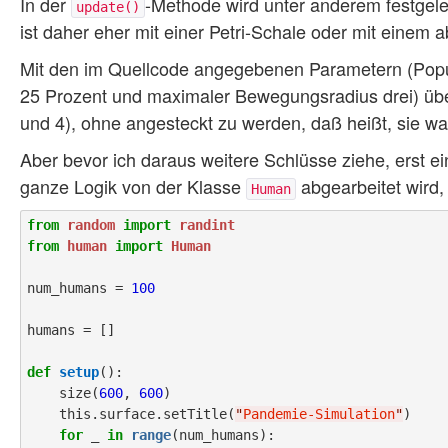
In der
-Methode wird unter anderem festgeleg
update()
ist daher eher mit einer Petri-Schale oder mit einem 
Mit den im Quellcode angegebenen Parametern (Popul
25 Prozent und maximaler Bewegungsradius drei) übe
und 4), ohne angesteckt zu werden, daß heißt, sie 
Aber bevor ich daraus weitere Schlüsse ziehe, erst 
ganze Logik von der Klasse
abgearbeitet wird, 
Human
from
random
import
randint
from
human
import
Human
num_humans = 
100
humans = []

def
setup
():

    size(
600
, 
600
)

    this.surface.setTitle(
"
Pandemie-Simulation
"
)

for
 _ 
in
range
(num_humans):
