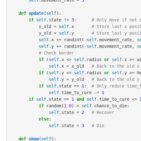
self
.movement_rate = 
3
def
update
(
self
):

if
self
.state != 
3
:      
# Only move if not 
            x_old = 
self
.x       
# Store last x posi
            y_old = 
self
.y       
# Store last y posi
self
.x += randint(-
self
.movement_rate, 
s
self
.y += randint(-
self
.movement_rate, 
s
# Check border
if
 (
self
.x <= 
self
.radius 
or
self
.x >= w
self
.x = x_old   
# Back to the old x
if
 (
self
.y <= 
self
.radius 
or
self
.y >= h
self
.y = y_old   
# Back to the old y
if
self
.state == 
1
:  
# Only reduce time_
self
.time_to_cure -= 
1
if
self
.state == 
1
and
self
.time_to_cure <= 
if
 random(
1.0
) > 
self
.chance_to_die:

self
.state = 
2
# Recover
else
:

self
.state = 
3
# Die
def
show
(
self
):
