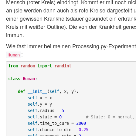
Mensch (roter Kreis) eindringt. Kommt er mit noch nich
an (sie werden dann auch als rote Kreise dargestellt
einer gewissen Krankheitsdauer gesundet ein erkrankt
Kreis mit weißer Outline). Die von der Krankheit gen
immun.
Wie fast immer bei meinen Processing.py-Experimenten
:
Human
from
random
import
randint
class
Human
:

def
__init__
(
self
, x, y):

self
.x = x

self
.y = y

self
.radius = 
5
self
.state = 
0
# State: 0 = normal,
self
.time_to_cure = 
2000
self
.chance_to_die = 
0.25