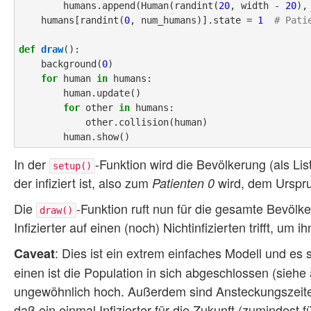
        humans.append(Human(randint(
20
, width - 
20
),
    humans[randint(
0
, num_humans)].state = 
1
# Pati
def
draw
():

    background(
0
)

for
 human 
in
 humans:

        human.update()

for
 other 
in
 humans:

            other.collision(human)

In der
-Funktion wird die Bevölkerung (als List
setup()
der infiziert ist, also zum
wird, dem Urspr
Patienten 0
Die
-Funktion ruft nun für die gesamte Bevöl
draw()
Infizierter auf einen (noch) Nichtinfizierten trifft, u
: Dies ist ein extrem einfaches Modell und es 
Caveat
einen ist die Population in sich abgeschlossen (siehe
ungewöhnlich hoch. Außerdem sind Ansteckungszeiten
daß ein einmal Infizierter für die Zukunft (zumindest