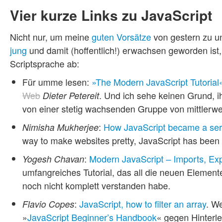
Vier kurze Links zu JavaScript
Nicht nur, um meine
guten Vorsätze
von gestern zu un
jung
und damit (hoffentlich!) erwachsen geworden ist,
Scriptsprache ab:
Für umme lesen:
»The Modern JavaScript Tutorial« 
Web
. Und ich sehe keinen Grund, i
Dieter Petereit
von einer stetig wachsenden Gruppe von mittlerwe
:
How JavaScript became a se
Nimisha Mukherjee
way to make websites pretty, JavaScript has been
:
Modern JavaScript – Imports, Exp
Yogesh Chavan
umfangreiches Tutorial, das all die neuen Element
noch nicht komplett verstanden habe.
:
JavaScript, how to filter an array
. W
Flavio Copes
»
JavaScript Beginner’s Handbook
« gegen Hinterle