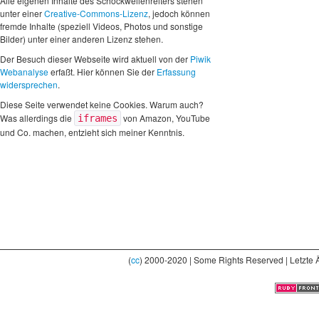
Alle eigenen Inhalte des Schockwellenreiters stehen
unter einer
Creative-Commons-Lizenz
, jedoch können
fremde Inhalte (speziell Videos, Photos und sonstige
Bilder) unter einer anderen Lizenz stehen.
Der Besuch dieser Webseite wird aktuell von der
Piwik
Webanalyse
erfaßt. Hier können Sie der
Erfassung
widersprechen
.
Diese Seite verwendet keine Cookies. Warum auch?
Was allerdings die
von Amazon, YouTube
iframes
und Co. machen, entzieht sich meiner Kenntnis.
(
cc
) 2000-2020 | Some Rights Reserved | Letzte 