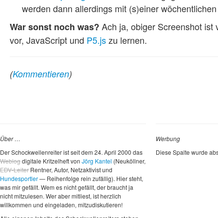
werden dann allerdings mit (s)einer wöchentlichen
Ach ja, obiger Screenshot ist
War sonst noch was?
vor, JavaScript und
P5.js
zu lernen.
(
Kommentieren
)
Über …
Werbung
Der Schockwellenreiter ist seit dem 24. April 2000 das
Diese Spalte wurde abs
Weblog
digitale Kritzelheft von
Jörg Kantel
(Neuköllner,
EDV-Leiter
Rentner, Autor, Netzaktivist und
Hundesportler
— Reihenfolge rein zufällig). Hier steht,
was mir gefällt. Wem es nicht gefällt, der braucht ja
nicht mitzulesen. Wer aber mitliest, ist herzlich
willkommen und eingeladen, mitzudiskutieren!