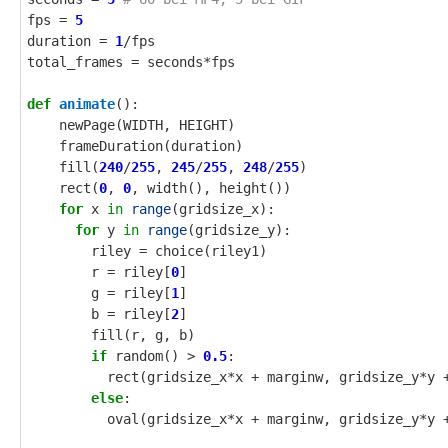
fps
=
5
duration
=
1
/
fps
total_frames
=
seconds
*
fps
def
animate
():
newPage
(
WIDTH
,
HEIGHT
)
frameDuration
(
duration
)
fill
(
240
/
255
,
245
/
255
,
248
/
255
)
rect
(
0
,
0
,
width
(),
height
())
for
x
in
range
(
gridsize_x
):
for
y
in
range
(
gridsize_y
):
riley
=
choice
(
riley1
)
r
=
riley
[
0
]
g
=
riley
[
1
]
b
=
riley
[
2
]
fill
(
r
,
g
,
b
)
if
random
()
>
0.5
:
rect
(
gridsize_x
*
x
+
marginw
,
gridsize_y
*
y
else
:
oval
(
gridsize_x
*
x
+
marginw
,
gridsize_y
*
y