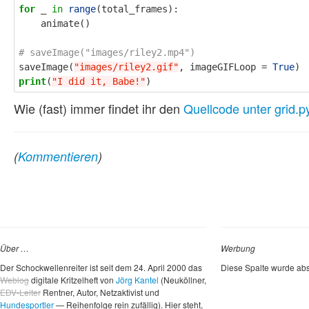
for
_
in
range
(
total_frames
):
animate
()
saveImage
(
"images/riley2.gif"
,
imageGIFLoop
=
True
)
print
(
"I did it, Babe!"
)
Wie (fast) immer findet ihr den
Quellcode unter grid.p
(
Kommentieren
)
Über …
Werbung
Der Schockwellenreiter ist seit dem 24. April 2000 das
Diese Spalte wurde abs
Weblog
digitale Kritzelheft von
Jörg Kantel
(Neuköllner,
EDV-Leiter
Rentner, Autor, Netzaktivist und
Hundesportler
— Reihenfolge rein zufällig). Hier steht,