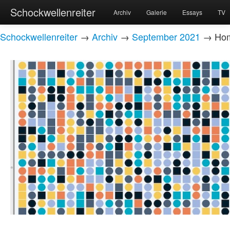
Schockwellenreiter
Archiv
Galerie
Essays
TV
Schockwellenreiter
→
Archiv
→
September 2021
→ Homm