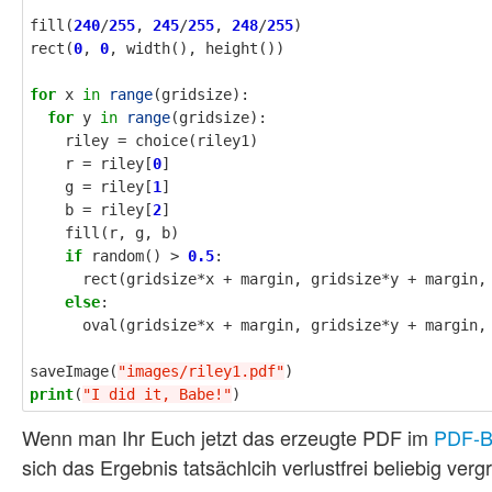
fill
(
240
/
255
,
245
/
255
,
248
/
255
)
rect
(
0
,
0
,
width
(),
height
())
for
x
in
range
(
gridsize
):
for
y
in
range
(
gridsize
):
riley
=
choice
(
riley1
)
r
=
riley
[
0
]
g
=
riley
[
1
]
b
=
riley
[
2
]
fill
(
r
,
g
,
b
)
if
random
()
>
0.5
:
rect
(
gridsize
*
x
+
margin
,
gridsize
*
y
+
margin
,
else
:
oval
(
gridsize
*
x
+
margin
,
gridsize
*
y
+
margin
,
saveImage
(
"images/riley1.pdf"
)
print
(
"I did it, Babe!"
)
Wenn man Ihr Euch jetzt das erzeugte PDF im
PDF-B
sich das Ergebnis tatsächlcih verlustfrei beliebig verg