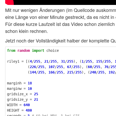
Mit nur wenigen Änderungen (im Quellcode auskommen
eine Länge von einer Minute gestreckt, da es nicht in 
Für diese kurze Laufzeit ist das Video schon ziemlic
schon klein rechnen.
Jetzt noch der Vollständigkeit halber der komplette 
from
random
import
choice
riley1
=
[(
4
/
255
,
21
/
255
,
31
/
255
),
(
1
/
255
,
155
/
255
,
(
226
/
255
,
107
/
255
,
67
/
255
),
(
60
/
255
,
76
/
25
(
144
/
255
,
166
/
255
,
215
/
255
),
(
240
/
255
,
192
marginh
=
18
marginw
=
10
gridsize_x
=
25
gridsize_y
=
21
WIDTH
=
640
HEIGHT
=
480
seconds
=
5