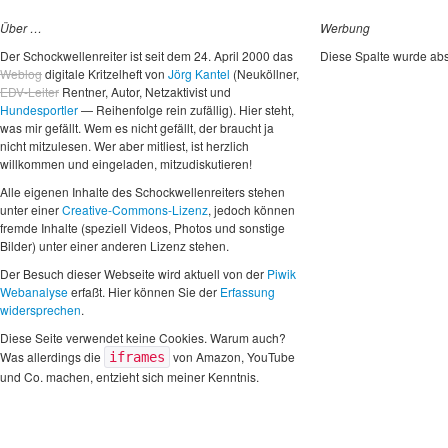
Über …
Werbung
Der Schockwellenreiter ist seit dem 24. April 2000 das
Diese Spalte wurde abs
Weblog
digitale Kritzelheft von
Jörg Kantel
(Neuköllner,
EDV-Leiter
Rentner, Autor, Netzaktivist und
Hundesportler
— Reihenfolge rein zufällig). Hier steht,
was mir gefällt. Wem es nicht gefällt, der braucht ja
nicht mitzulesen. Wer aber mitliest, ist herzlich
willkommen und eingeladen, mitzudiskutieren!
Alle eigenen Inhalte des Schockwellenreiters stehen
unter einer
Creative-Commons-Lizenz
, jedoch können
fremde Inhalte (speziell Videos, Photos und sonstige
Bilder) unter einer anderen Lizenz stehen.
Der Besuch dieser Webseite wird aktuell von der
Piwik
Webanalyse
erfaßt. Hier können Sie der
Erfassung
widersprechen
.
Diese Seite verwendet keine Cookies. Warum auch?
Was allerdings die
von Amazon, YouTube
iframes
und Co. machen, entzieht sich meiner Kenntnis.