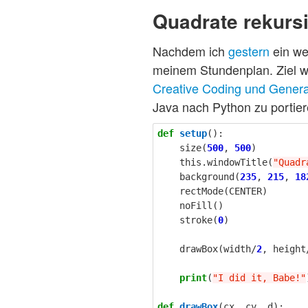
Quadrate rekursi
Nachdem ich
gestern
ein we
meinem Stundenplan. Ziel wa
Creative Coding und Genera
Java nach Python zu portiere
def
setup
():
size
(
500
,
500
)
this
.
windowTitle
(
"Quadr
background
(
235
,
215
,
18
rectMode
(
CENTER
)
noFill
()
stroke
(
0
)
drawBox
(
width
/
2
,
height
print
(
"I did it, Babe!"
def
drawBox
(
cx
,
cy
,
d
):