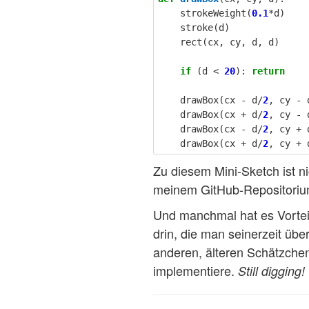
strokeWeight
(
0.1
*
d
)
stroke
(
d
)
rect
(
cx
,
cy
,
d
,
d
)
if
(
d
<
20
):
return
drawBox
(
cx
-
d
/
2
,
cy
-
drawBox
(
cx
+
d
/
2
,
cy
-
drawBox
(
cx
-
d
/
2
,
cy
+
drawBox
(
cx
+
d
/
2
,
cy
+
Zu diesem Mini-Sketch ist ni
meinem GitHub-Repositorium
Und manchmal hat es Vortei
drin, die man seinerzeit üb
anderen, älteren Schätzche
implementiere.
Still digging!