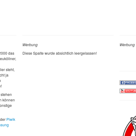
Werbung
Werbung
 2000 das
Diese Spalte wurde absichtlich leergelassen!
euköllner,
ier steht,
cht ja
h
n!
 stehen
ch können
sonstige
 der
Piwik
ssung