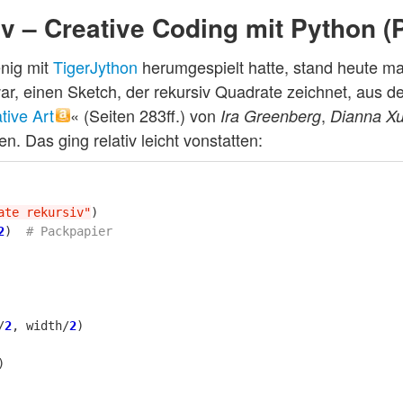
v – Creative Coding mit Python (
nig mit
TigerJython
herumgespielt hatte, stand heute m
r, einen Sketch, der rekursiv Quadrate zeichnet, aus 
tive Art
« (Seiten 283ff.) von
,
Ira Greenberg
Dianna X
n. Das ging relativ leicht vonstatten:
ate rekursiv"
)
2
)
/
2
,
width
/
2
)
)