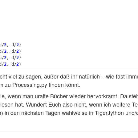
d
/
2
,
d
/
2
)
d
/
2
,
d
/
2
)
d
/
2
,
d
/
2
)
d
/
2
,
d
/
2
)
cht viel zu sagen, außer daß ihr natürlich – wie fast im
 zu Processing.py finden könnt.
le, wenn man uralte Bücher wieder hervorkramt. Da steh
erlesen hat. Wundert Euch also nicht, wenn ich weitere T
n) in den nächsten Tagen wahlweise in TigerJython und/