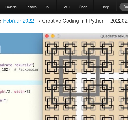
Galerie
Essays
TV
Wiki
Über
Shop
→
Februar 2022
→ Creative Coding mit Python – 20220