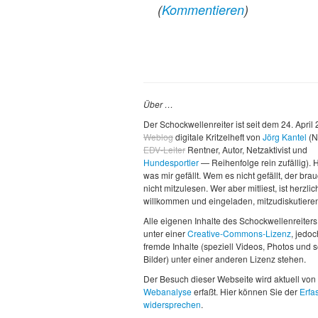
(
Kommentieren
)
Über …
Der Schockwellenreiter ist seit dem 24. April
Weblog
digitale Kritzelheft von
Jörg Kantel
(N
EDV-Leiter
Rentner, Autor, Netzaktivist und
Hundesportler
— Reihenfolge rein zufällig). H
was mir gefällt. Wem es nicht gefällt, der brau
nicht mitzulesen. Wer aber mitliest, ist herzlic
willkommen und eingeladen, mitzudiskutiere
Alle eigenen Inhalte des Schockwellenreiters
unter einer
Creative-Commons-Lizenz
, jedo
fremde Inhalte (speziell Videos, Photos und 
Bilder) unter einer anderen Lizenz stehen.
Der Besuch dieser Webseite wird aktuell von
Webanalyse
erfaßt. Hier können Sie der
Erfa
widersprechen
.