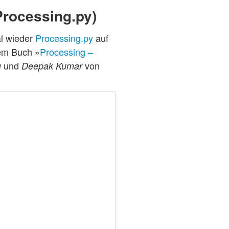
Processing.py)
al wieder
Processing.py
auf
dem Buch »
Processing –
und
von
u
Deepak Kumar