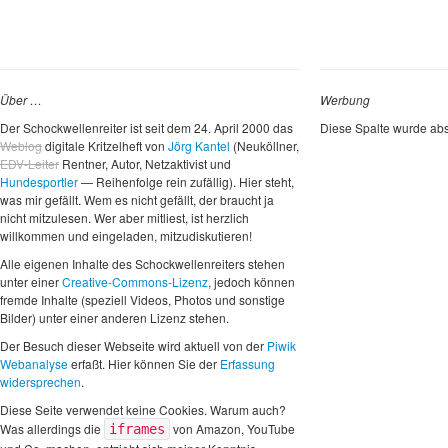
Über …
Werbung
Der Schockwellenreiter ist seit dem 24. April 2000 das
Diese Spalte wurde abs
Weblog
digitale Kritzelheft von
Jörg Kantel
(Neuköllner,
EDV-Leiter
Rentner, Autor, Netzaktivist und
Hundesportler
— Reihenfolge rein zufällig). Hier steht,
was mir gefällt. Wem es nicht gefällt, der braucht ja
nicht mitzulesen. Wer aber mitliest, ist herzlich
willkommen und eingeladen, mitzudiskutieren!
Alle eigenen Inhalte des Schockwellenreiters stehen
unter einer
Creative-Commons-Lizenz
, jedoch können
fremde Inhalte (speziell Videos, Photos und sonstige
Bilder) unter einer anderen Lizenz stehen.
Der Besuch dieser Webseite wird aktuell von der
Piwik
Webanalyse
erfaßt. Hier können Sie der
Erfassung
widersprechen
.
Diese Seite verwendet keine Cookies. Warum auch?
Was allerdings die
von Amazon, YouTube
iframes