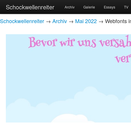
Schockwellenreiter
Archiv
Galerie
Essays
TV
Schockwellenreiter
→
Archiv
→
Mai 2022
→ Webfonts in