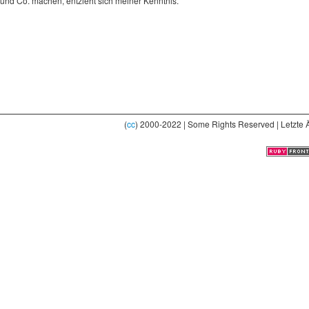
und Co. machen, entzieht sich meiner Kenntnis.
(
cc
) 2000-2022 | Some Rights Reserved | Letzte 