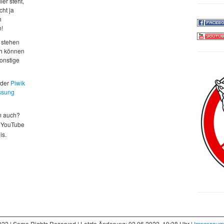
ier steht,
cht ja
h
n!
 stehen
ch können
sonstige
 der
Piwik
ssung
m auch?
 YouTube
is.
022 | Some Rights Reserved | Letzte Änderung: 02.06.2022, 19:38 Uhr |
Impressum