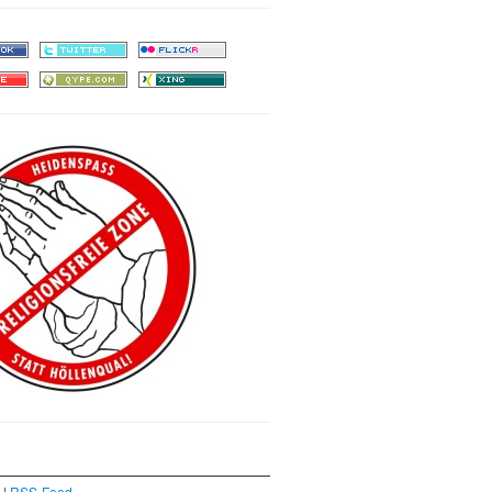
|
RSS-Feed