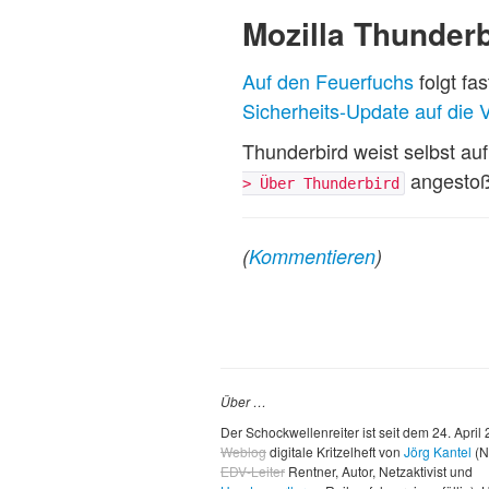
Mozilla Thunderb
Auf den Feuerfuchs
folgt fa
Sicherheits-Update auf die 
Thunderbird weist selbst a
angesto
> Über Thunderbird
(
Kommentieren
)
Über …
Der Schockwellenreiter ist seit dem 24. April
Weblog
digitale Kritzelheft von
Jörg Kantel
(N
EDV-Leiter
Rentner, Autor, Netzaktivist und