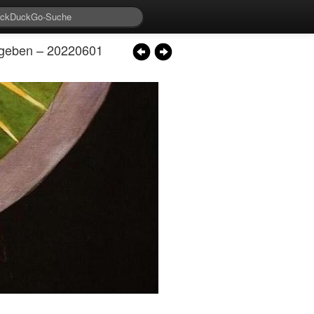
egeben – 20220601