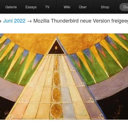
Galerie
Essays
TV
Wiki
Über
Shop
→
Juni 2022
→ Mozilla Thunderbird neue Version freige