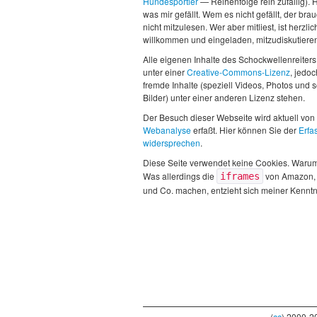
Hundesportler
— Reihenfolge rein zufällig). H
was mir gefällt. Wem es nicht gefällt, der brau
nicht mitzulesen. Wer aber mitliest, ist herzlic
willkommen und eingeladen, mitzudiskutiere
Alle eigenen Inhalte des Schockwellenreiters
unter einer
Creative-Commons-Lizenz
, jedo
fremde Inhalte (speziell Videos, Photos und 
Bilder) unter einer anderen Lizenz stehen.
Der Besuch dieser Webseite wird aktuell von
Webanalyse
erfaßt. Hier können Sie der
Erfa
widersprechen
.
Diese Seite verwendet keine Cookies. Waru
Was allerdings die
von Amazon,
iframes
und Co. machen, entzieht sich meiner Kenntn
(
cc
) 2000-2