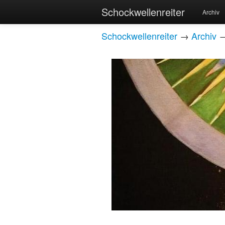
Schockwellenreiter
Archiv
Schockwellenreiter
→
Archiv