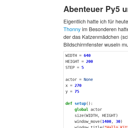
Abenteuer Py5 un
Eigentlich hatte ich für heu
Thonny
im Besonderen hatte
der das Katzenmädchen (schl
Bildschirmfenster wuseln m
WIDTH
=
640
HEIGHT
=
200
STEP
=
5
actor
=
None
x
=
270
y
=
75
def
setup
():
global
actor
size
(
WIDTH
,
HEIGHT
)
window_move
(
1400
,
30
)
window_title
(
"Hallo Kit