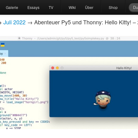
Galerie
Essays
TV
Wiki
Über
Shop
→
Juli 2022
→ Abenteuer Py5 und Thonny: Hello Kitty! –