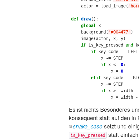
actor
=
load_image
(
"hor
def
draw
():
global
x
background
(
"#004477"
)
image
(
actor
,
x
,
y
)
if
is_key_pressed
and
k
if
key_code
==
LEFT
x
-=
STEP
if
x
<=
0
:
x
=
0
elif
key_code
==
RI
x
+=
STEP
if
x
>=
width
-
x
=
width
-
Es ist nichts Besonderes 
konsequent statt auf den in
setzt und ein
snake_case
statt einfac
is_key_pressed