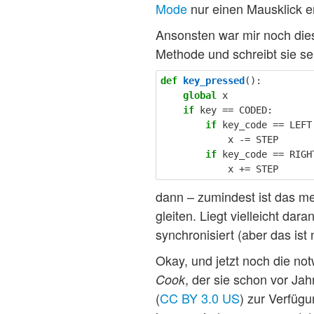
Mode
nur einen Mausklick ent
Ansonsten war mir noch die
Methode und schreibt sie se
def
key_pressed
():
global
x
if
key
==
CODED
:
if
key_code
==
LEFT
x
-=
STEP
if
key_code
==
RIGH
x
+=
STEP
dann – zumindest ist das mei
gleiten. Liegt vielleicht dar
synchronisiert (aber das ist
Okay, und jetzt noch die n
, der sie schon vor Ja
Cook
(
CC BY 3.0 US
) zur Verfügu