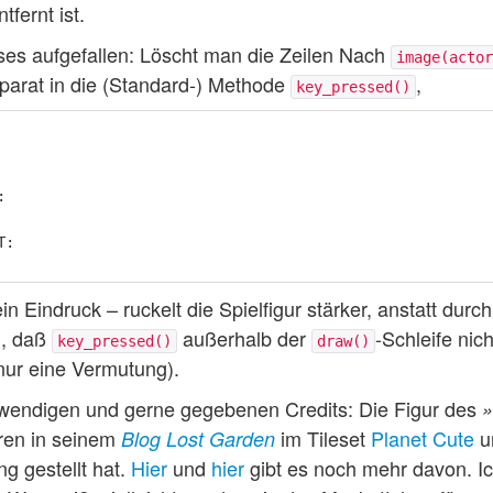
fernt ist.
ses aufgefallen: Löscht man die Zeilen Nach
image(actor
parat in die (Standard-) Methode
,
key_pressed()
:
T
:
n Eindruck – ruckelt die Spielfigur stärker, anstatt durc
an, daß
außerhalb der
-Schleife nic
key_pressed()
draw()
 nur eine Vermutung).
otwendigen und gerne gegebenen Credits: Die Figur des
»
hren in seinem
im Tileset
Planet Cute
u
Blog Lost Garden
ng gestellt hat.
Hier
und
hier
gibt es noch mehr davon. I