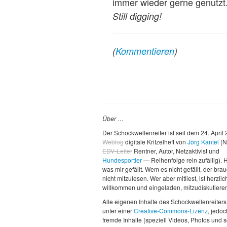
immer wieder gerne genutzt.
Still digging!
(
Kommentieren
)
Über …
Der Schockwellenreiter ist seit dem 24. April
Weblog
digitale Kritzelheft von
Jörg Kantel
(N
EDV-Leiter
Rentner, Autor, Netzaktivist und
Hundesportler
— Reihenfolge rein zufällig). H
was mir gefällt. Wem es nicht gefällt, der brau
nicht mitzulesen. Wer aber mitliest, ist herzlic
willkommen und eingeladen, mitzudiskutiere
Alle eigenen Inhalte des Schockwellenreiters
unter einer
Creative-Commons-Lizenz
, jedo
fremde Inhalte (speziell Videos, Photos und 