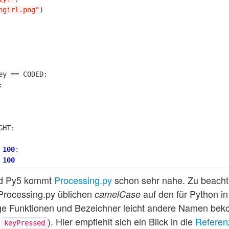
ngirl.png"
)
ey
==
CODED
:
:
GHT
:
100
:
100
und Py5 kommt
Processing.py
schon sehr nahe. Zu beachte
 Processing.py üblichen
auf den für Python 
camelCase
ige Funktionen und Bezeichner leicht andere Namen be
h
). Hier empfiehlt sich ein Blick in die
Referen
keyPressed