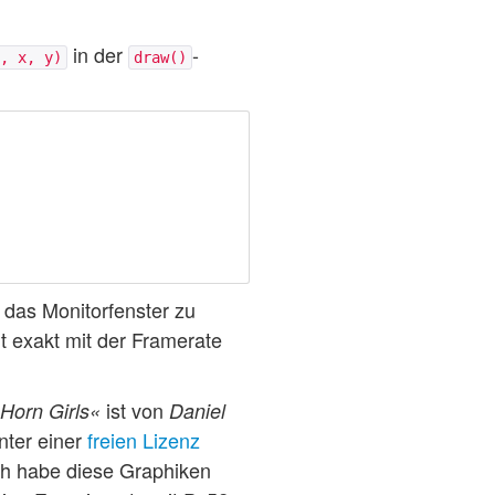
in der
-
, x, y)
draw()
h das Monitorfenster zu
ht exakt mit der Framerate
ist von
Horn Girls«
Daniel
nter einer
freien Lizenz
ch habe diese Graphiken