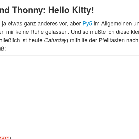
d Thonny: Hello Kitty!
te ja etwas ganz anderes vor, aber
Py5
im Allgemeinen u
n mir keine Ruhe gelassen. Und so mußte ich diese kle
ießlich ist heute
) mithilfe der Pfeiltasten nac
Caturday
uß:
ty!"
)