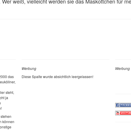
 Wer weiß, vielleicht werden sie das Maskottchen für m
Werbung
Werbung
 2000 das
Diese Spalte wurde absichtlich leergelassen!
euköllner,
ier steht,
cht ja
h
n!
 stehen
ch können
sonstige