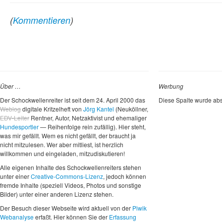
(
Kommentieren
)
Über …
Werbung
Der Schockwellenreiter ist seit dem 24. April 2000 das
Diese Spalte wurde abs
Weblog
digitale Kritzelheft von
Jörg Kantel
(Neuköllner,
EDV-Leiter
Rentner, Autor, Netzaktivist und ehemaliger
Hundesportler
— Reihenfolge rein zufällig). Hier steht,
was mir gefällt. Wem es nicht gefällt, der braucht ja
nicht mitzulesen. Wer aber mitliest, ist herzlich
willkommen und eingeladen, mitzudiskutieren!
Alle eigenen Inhalte des Schockwellenreiters stehen
unter einer
Creative-Commons-Lizenz
, jedoch können
fremde Inhalte (speziell Videos, Photos und sonstige
Bilder) unter einer anderen Lizenz stehen.
Der Besuch dieser Webseite wird aktuell von der
Piwik
Webanalyse
erfaßt. Hier können Sie der
Erfassung