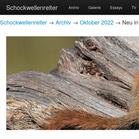
Schockwellenreiter
Archiv
Galerie
Essays
TV
Schockwellenreiter
→
Archiv
→
Oktober 2022
→ Neu in 