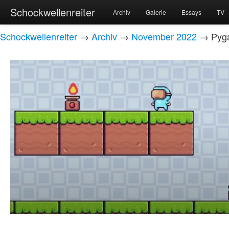
Schockwellenreiter
Archiv
Galerie
Essays
TV
Schockwellenreiter
→
Archiv
→
November 2022
→ Pyga