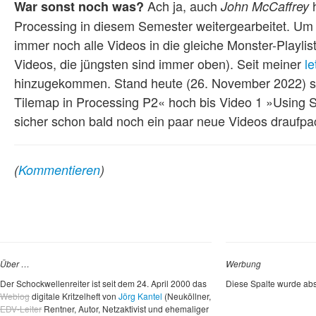
Ach ja, auch
h
War sonst noch was?
John McCaffrey
Processing in diesem Semester weitergearbeitet. Um u
immer noch alle Videos in die gleiche Monster-Playlis
Videos, die jüngsten sind immer oben). Seit meiner
l
hinzugekommen. Stand heute (26. November 2022) si
Tilemap in Processing P2« hoch bis Video 1 »Using Sp
sicher schon bald noch ein paar neue Videos draufpa
(
Kommentieren
)
Über …
Werbung
Der Schockwellenreiter ist seit dem 24. April 2000 das
Diese Spalte wurde abs
Weblog
digitale Kritzelheft von
Jörg Kantel
(Neuköllner,
EDV-Leiter
Rentner, Autor, Netzaktivist und ehemaliger