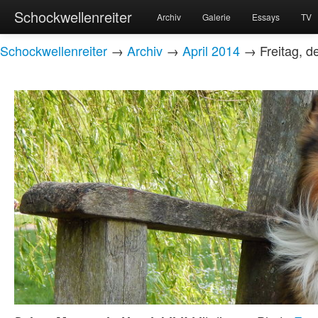
Schockwellenreiter
Archiv
Galerie
Essays
TV
Schockwellenreiter
→
Archiv
→
April 2014
→ Freitag, de