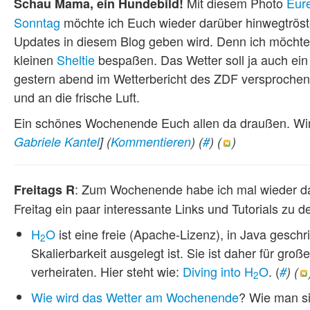
Mit diesem Photo
Eure
Schau Mama, ein Hundebild!
Sonntag
möchte ich Euch wieder darüber hinwegtröst
Updates in diesem Blog geben wird. Denn ich möchte 
kleinen
Sheltie
bespaßen. Das Wetter soll ja auch ein
gestern abend im Wetterbericht des ZDF versprochen)
und an die frische Luft.
Ein schönes Wochenende Euch allen da draußen. Wi
Gabriele Kantel
]
(
Kommentieren
) (
#
) (
)
: Zum Wochenende habe ich mal wieder d
Freitags R
Freitag ein paar interessante Links und Tutorials zu 
H
O
ist eine freie (Apache-Lizenz), in Java gesc
2
Skalierbarkeit ausgelegt ist. Sie ist daher für g
verheiraten. Hier steht wie:
Diving into H
O
. (
#
) (
2
Wie wird das Wetter am Wochenende
? Wie man si