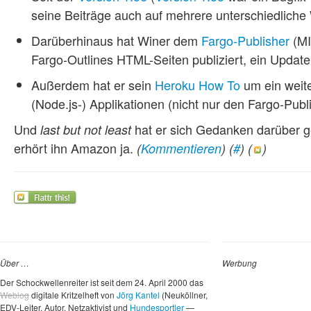
seine Beiträge auch auf mehrere unterschiedliche
Darüberhinaus hat Winer dem
Fargo-Publisher
(MI
Fargo-Outlines HTML-Seiten publiziert, ein Update
Außerdem hat er sein
Heroku How To
um ein weite
(Node.js-) Applikationen (nicht nur den Fargo-Publ
Und
hat er sich Gedanken darüber 
last but not least
erhört ihn Amazon ja.
(
Kommentieren
) (
#
) (
)
Über …
Werbung
Der Schockwellenreiter ist seit dem 24. April 2000 das
Weblog
digitale Kritzelheft von
Jörg Kantel
(Neuköllner,
EDV-Leiter, Autor, Netzaktivist und
Hundesportler
—