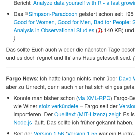
Bericht:
Analyze data yourself with R - a fast growi
Das
Simpson-Paradoxon
geistert schon seit 1951
Good for Women, Good for Men, Bad for People: S
Analysis in Observational Studies
(
140 KB) un
)
Das sollte Euch auch wieder die nächsten Tage besc
und es doch regnet und Ihr ans Haus gefesselt seid.
(
: Ich hatte lange nichts mehr über
Dave 
Fargo News
aber zu Unrecht, denn auch hier hat sich einiges geta
Konnte man bisher schon (
via XML-RPC
) Fargo-B
wie Winer
stolz verkündete
– Fargo seit der
Versio
importieren. Der
Quelltext (MIT-Lizenz) zeigt
: Es i
Node.js
läuft. Das sollte ich früher gekannt haben
Seit der
Version 1.56
(
Version 1.55
war ein Bugfix