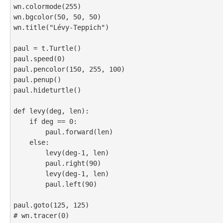
wn.colormode(255)

wn.bgcolor(50, 50, 50)

wn.title("Lévy-Teppich")

paul = t.Turtle()

paul.speed(0)

paul.pencolor(150, 255, 100)

paul.penup()

paul.hideturtle()

def levy(deg, len):

    if deg == 0:

        paul.forward(len)

    else:

        levy(deg-1, len)

        paul.right(90)

        levy(deg-1, len)

        paul.left(90)

paul.goto(125, 125)

# wn.tracer(0)
