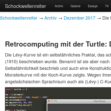
Schockwellenreiter
Archiv
Galerie
Essays
TV
Schockwellenreiter
→
Archiv
→
Dezember 2017
→ Die 
Retrocomputing mit der Turtle:
Die Lévy-Kurve ist ein selbstähnliches Fraktal, das s
(1910) beschrieben wurde. Benannt ist sie aber nach
Selbstähnlichkeit beschrieb und auch eine Konstruktio
Monsterkurve mit der Koch-Kurve zeigte. Wegen ihrer 
angelsächsischen Sprachraum auch als (Lévy-) C-Kurv