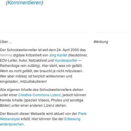
(
Kommentieren
)
Über …
Werbung
Der Schockwellenreiter ist seit dem 24. April 2000 das
Weblog
digitale Kritzelheft von
Jörg Kantel
(Neuköllner,
EDV-Leiter, Autor, Netzaktivist und
Hundesportler
—
Reihenfolge rein zufällig). Hier steht, was mir gefällt.
Wem es nicht gefällt, der braucht ja nicht mitzulesen.
Wer aber mitliest, ist herzlich willkommen und
eingeladen, mitzudiskutieren!
Alle eigenen Inhalte des Schockwellenreiters stehen
unter einer
Creative-Commons-Lizenz
, jedoch können
fremde Inhalte (speziell Videos, Photos und sonstige
Bilder) unter einer anderen Lizenz stehen.
Der Besuch dieser Webseite wird aktuell von der
Piwik
Webanalyse
erfaßt. Hier können Sie der
Erfassung
widersprechen
.