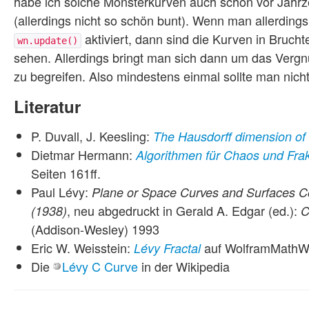
habe ich solche Monsterkurven auch schon vor Jahr
(allerdings nicht so schön bunt). Wenn man allerdin
aktiviert, dann sind die Kurven in Brucht
wn.update()
sehen. Allerdings bringt man sich dann um das Verg
zu begreifen. Also mindestens einmal sollte man nich
Literatur
P. Duvall, J. Keesling:
The Hausdorff dimension of 
Dietmar Hermann:
Algorithmen für Chaos und Frak
Seiten 161ff.
Paul Lévy:
Plane or Space Curves and Surfaces Con
, neu abgedruckt in Gerald A. Edgar (ed.):
(1938)
C
(Addison-Wesley) 1993
Eric W. Weisstein:
auf WolframMathW
Lévy Fractal
Die
Lévy C Curve
in der Wikipedia