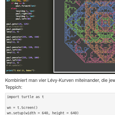
Kombiniert man vier Lévy-Kurven miteinander, die je
Teppich:
import turtle as t

wn = t.Screen()

wn.setup(width = 640, height = 640)
