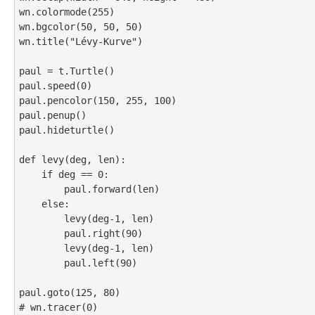
wn.colormode(255)

wn.bgcolor(50, 50, 50)

wn.title("Lévy-Kurve")

paul = t.Turtle()

paul.speed(0)

paul.pencolor(150, 255, 100)

paul.penup()

paul.hideturtle()

def levy(deg, len):

    if deg == 0:

        paul.forward(len)

    else:

        levy(deg-1, len)

        paul.right(90)

        levy(deg-1, len)

        paul.left(90)

paul.goto(125, 80)

# wn.tracer(0)
