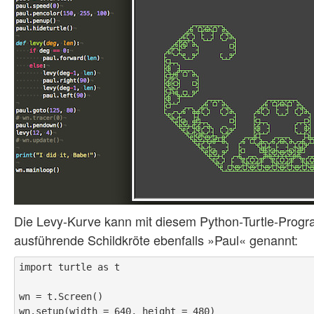
Die Levy-Kurve kann mit diesem Python-Turtle-Progr
ausführende Schildkröte ebenfalls »Paul« genannt:
import turtle as t

wn = t.Screen()

wn.setup(width = 640, height = 480)
