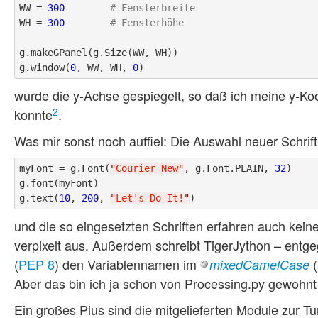
WW = 
300
# Fensterbreite
WH = 
300
# Fensterhöhe
g.makeGPanel(g.Size(WW, WH))

g.window(
0
, WW, WH, 
0
wurde die y-Achse gespiegelt, so daß ich meine y-K
2
konnte
.
Was mir sonst noch auffiel: Die Auswahl neuer Schrif
myFont = g.Font(
"
Courier New
"
, g.Font.PLAIN, 
32
)

g.font(myFont)

g.text(
10
, 
200
, 
"
Let's Do It!
"
und die so eingesetzten Schriften erfahren auch kein
verpixelt aus. Außerdem schreibt TigerJython – ent
(
PEP 8
) den Variablennamen im
(
mixedCamelCase
Aber das bin ich ja schon von Processing.py gewohnt
Ein großes Plus sind die mitgelieferten Module zur T