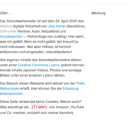
Über …
Werbung
Der Schockwellenreiter ist seit dem 24. April 2000 das
Weblog
digitale Kritzelheft von
Jörg Kantel
(Neuköllner,
EDV-Leiter
Rentner, Autor, Netzaktivist und
Hundesportler
— Reihenfolge rein zufällig). Hier steht,
was mir gefällt. Wem es nicht gefällt, der braucht ja
nicht mitzulesen. Wer aber mitliest, ist herzlich
willkommen und eingeladen, mitzudiskutieren!
Alle eigenen Inhalte des Schockwellenreiters stehen
unter einer
Creative-Commons-Lizenz
, jedoch können
fremde Inhalte (speziell Videos, Photos und sonstige
Bilder) unter einer anderen Lizenz stehen.
Der Besuch dieser Webseite wird aktuell von der
Piwik
Webanalyse
erfaßt. Hier können Sie der
Erfassung
widersprechen
.
Diese Seite verwendet keine Cookies. Warum auch?
Was allerdings die
von Amazon, YouTube
iframes
und Co. machen, entzieht sich meiner Kenntnis.