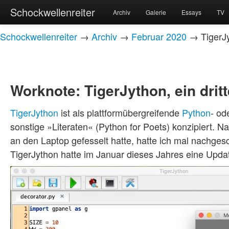
Schockwellenreiter
Archiv
Galerie
Essays
TV
Schockwellenreiter
→
Archiv
→
Februar 2020
→ TigerJy
Worknote: TigerJython, ein drit
TigerJython
ist als plattformübergreifende
Python
- od
sonstige »Literaten« (Python for Poets) konzipiert. 
an den Laptop gefesselt hatte, hatte ich mal nachges
TigerJython hatte im Januar dieses Jahres eine Updat