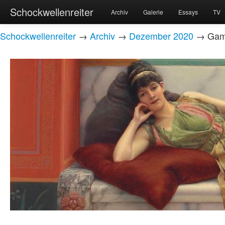
Schockwellenreiter
Archiv
Galerie
Essays
TV
Schockwellenreiter
→
Archiv
→
Dezember 2020
→ Game