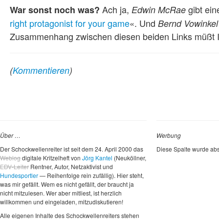
Ach ja,
gibt ein
War sonst noch was?
Edwin McRae
right protagonist for your game
«. Und
Bernd Vowinkel
Zusammenhang zwischen diesen beiden Links müßt I
(
Kommentieren
)
Über …
Werbung
Der Schockwellenreiter ist seit dem 24. April 2000 das
Diese Spalte wurde abs
Weblog
digitale Kritzelheft von
Jörg Kantel
(Neuköllner,
EDV-Leiter
Rentner, Autor, Netzaktivist und
Hundesportler
— Reihenfolge rein zufällig). Hier steht,
was mir gefällt. Wem es nicht gefällt, der braucht ja
nicht mitzulesen. Wer aber mitliest, ist herzlich
willkommen und eingeladen, mitzudiskutieren!
Alle eigenen Inhalte des Schockwellenreiters stehen