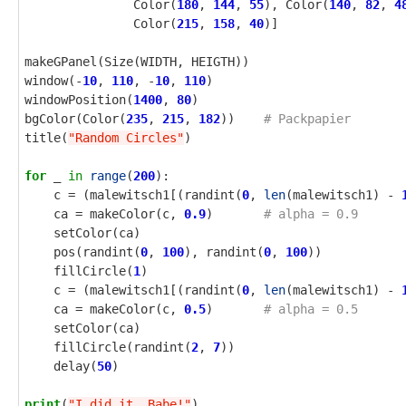
Color
(
180
,
144
,
55
),
Color
(
140
,
82
,
4
Color
(
215
,
158
,
40
)]
makeGPanel
(
Size
(
WIDTH
,
HEIGTH
))
window
(
-
10
,
110
,
-
10
,
110
)
windowPosition
(
1400
,
80
)
bgColor
(
Color
(
235
,
215
,
182
))
title
(
"Random Circles"
)
for
_
in
range
(
200
):
c
=
(
malewitsch1
[(
randint
(
0
,
len
(
malewitsch1
)
-
ca
=
makeColor
(
c
,
0.9
)
setColor
(
ca
)
pos
(
randint
(
0
,
100
),
randint
(
0
,
100
))
fillCircle
(
1
)
c
=
(
malewitsch1
[(
randint
(
0
,
len
(
malewitsch1
)
-
ca
=
makeColor
(
c
,
0.5
)
setColor
(
ca
)
fillCircle
(
randint
(
2
,
7
))
delay
(
50
)
print
(
"I did it, Babe!"
)