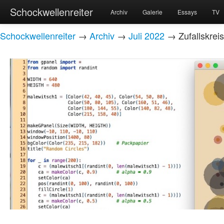
Schockwellenreiter
Archiv
Galerie
Essays
TV
Schockwellenreiter
→
Archiv
→
Juli 2022
→ Zufallskrei