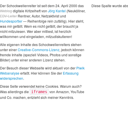
Der Schockwellenreiter ist seit dem 24. April 2000 das
Diese Spalte wurde abs
Weblog
digitale Kritzelheft von
Jörg Kantel
(Neuköllner,
EDV-Leiter
Rentner, Autor, Netzaktivist und
Hundesportler
— Reihenfolge rein zufällig). Hier steht,
was mir gefällt. Wem es nicht gefällt, der braucht ja
nicht mitzulesen. Wer aber mitliest, ist herzlich
willkommen und eingeladen, mitzudiskutieren!
Alle eigenen Inhalte des Schockwellenreiters stehen
unter einer
Creative-Commons-Lizenz
, jedoch können
fremde Inhalte (speziell Videos, Photos und sonstige
Bilder) unter einer anderen Lizenz stehen.
Der Besuch dieser Webseite wird aktuell von der
Piwik
Webanalyse
erfaßt. Hier können Sie der
Erfassung
widersprechen
.
Diese Seite verwendet keine Cookies. Warum auch?
Was allerdings die
von Amazon, YouTube
iframes
und Co. machen, entzieht sich meiner Kenntnis.