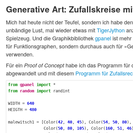
Generative Art: Zufallskreise m
Mich hat heute nicht der Teufel, sondern ich habe den
unbändige Lust, mal wieder etwas mit
TigerJython
anz
Spielzeug. Und die Graphikbibliothek
gpanel
ist mehr 
für Funktionsgraphen, sondern durchaus auch für »Ge
verwenden.
Für ein
habe ich das Programm für di
Proof of Concept
abgewandelt und mit diesem
Programm für Zufallsre
from
gpanel
import
*
from
random
import
randint
WIDTH
=
640
HEIGTH
=
480
malewitsch1
=
[
Color
(
42
,
40
,
45
),
Color
(
54
,
50
,
80
),
Color
(
50
,
80
,
105
),
Color
(
160
,
51
,
46