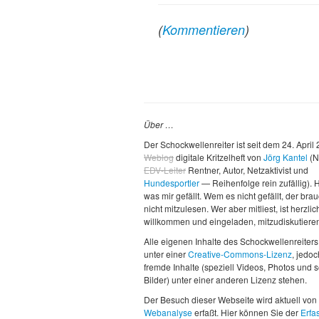
(
Kommentieren
)
Über …
Der Schockwellenreiter ist seit dem 24. April
Weblog
digitale Kritzelheft von
Jörg Kantel
(N
EDV-Leiter
Rentner, Autor, Netzaktivist und
Hundesportler
— Reihenfolge rein zufällig). H
was mir gefällt. Wem es nicht gefällt, der brau
nicht mitzulesen. Wer aber mitliest, ist herzlic
willkommen und eingeladen, mitzudiskutiere
Alle eigenen Inhalte des Schockwellenreiters
unter einer
Creative-Commons-Lizenz
, jedo
fremde Inhalte (speziell Videos, Photos und 
Bilder) unter einer anderen Lizenz stehen.
Der Besuch dieser Webseite wird aktuell von
Webanalyse
erfaßt. Hier können Sie der
Erfa