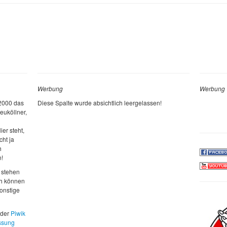
Werbung
Werbung
 2000 das
Diese Spalte wurde absichtlich leergelassen!
euköllner,
ier steht,
cht ja
h
n!
 stehen
ch können
sonstige
 der
Piwik
ssung