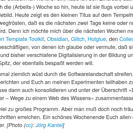
h die (Arbeits-) Woche so hin, heute ist sie flugs vorbei 
debild. Heute zeigt es den kleinen Titus auf dem Tempel
nwegtrösten, daß es die nächsten zwei Tage keine oder 
rd. Denn ich möchte mich über die nächsten Wochen me
rl Template Toolkit
,
Obsidian
,
Glitch
,
Hotglue
, den
Colle
eschäftigen, von denen ich glaube oder vermute, daß si
nd bisher verschlafene Digitalisierung in der Bildung u
Spitz, der ebenfalls bespaßt werden will.
nmal ziemlich wüst durch die Softwarelandschaft streifen,
 berichten und Euch an meinen Experimenten teilhaben z
se dann auch konsolidieren und unter der Überschrift »
er – Wege zu einem Web des Wissens« zusammenfass
in viel zu großes Programm. Aber man muß doch noch tr
chritten erreichen. Ein schönes Wochenende Euch allen
er.
[Photo (
cc
):
Jörg Kantel
]