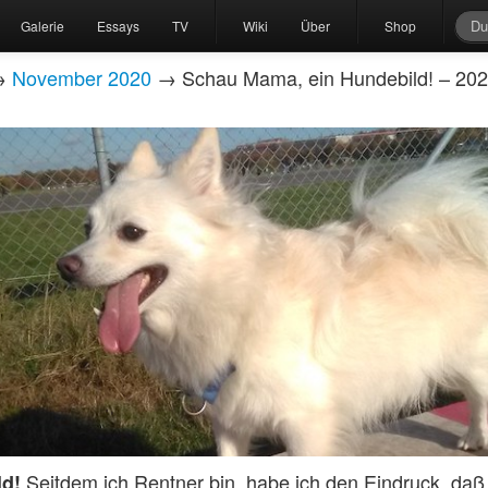
Galerie
Essays
TV
Wiki
Über
Shop
→
November 2020
→ Schau Mama, ein Hundebild! – 20
Seitdem ich Rentner bin, habe ich den Eindruck, daß e
ld!