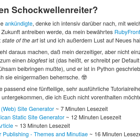
den Schockwellenreiter?
he
ankündigte
, denke ich intensiv darüber nach, mit we
in Zukunft antreiben werde, da mein bewährtes
RubyFront
t
ist und ich außerdem Lust auf Neues ha
state of the art
hl daraus machen, daß mein derzeitiger, aber nicht einz
zum einen
ist (das heißt, er schreibt per Defa
blogfest
ühsam beibringen mußte), und er ist in Python geschrie
ch sie einigermaßen beherrsche. 🤓
e passend eine fünfteilige, sehr ausführliche Tutorialrei
 untergekommen, die ich Euch nicht vorenthalten möcht
 (Web) Site Generator
~ 7 Minuten Lesezeit
ican Static Site Generator
~ 12 Minuten Lesezeit
rticle
~ 13 Minuten Lesezeit
r Publishing - Themes and Minutiae
~ 16 Minuten Leseze