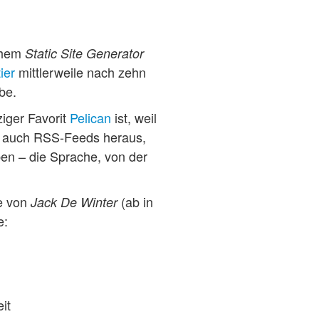
lchem
Static Site Generator
ier
mittlerweile nach zehn
be.
iger Favorit
Pelican
ist, weil
ult auch RSS-Feeds heraus,
ben – die Sprache, von der
he von
(ab in
Jack De Winter
e:
it