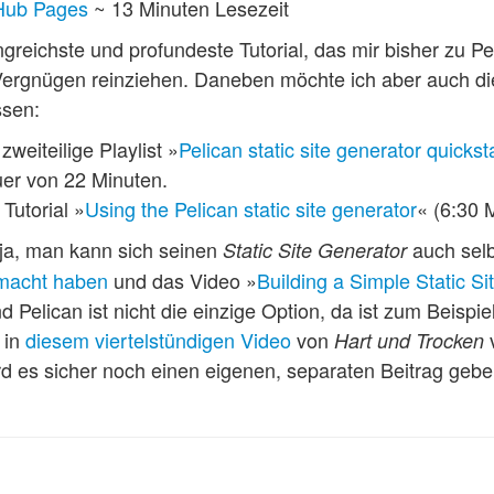
tHub Pages
~ 13 Minuten Lesezeit
ngreichste und profundeste Tutorial, das mir bisher zu P
 Vergnügen reinziehen. Daneben möchte ich aber auch d
ssen:
weiteilige Playlist »
Pelican static site generator quicksta
uer von 22 Minuten.
Tutorial »
Using the Pelican static site generator
« (6:30 
ja, man kann sich seinen
auch selb
Static Site Generator
macht haben
und das Video »
Building a Simple Static S
d Pelican ist nicht die einzige Option, da ist zum Beispi
 in
diesem viertelstündigen Video
von
v
Hart und Trocken
d es sicher noch einen eigenen, separaten Beitrag geb