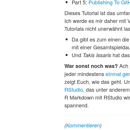
Part 5:
Publishing To Gi
Dieses Tutorial ist das umfa
Ich werde es mir daher mit
Tutorials nicht unerwähnt la
Da gibt es zum einen die z
mit einer Gesamtspielda
Und
hat das 
Takis Issaris
Ach 
War sonst noch was?
jeder mindestens
einmal
ge
zeigt Euch, wie das geht. Un
RStudio
, das unter anderem
R Markdown mit RStudio wir
spannend.
(
Kommentieren
)