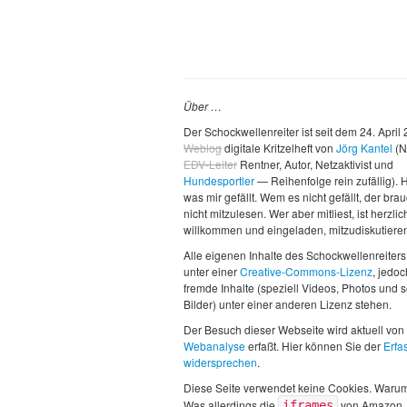
Über …
Der Schockwellenreiter ist seit dem 24. April
Weblog
digitale Kritzelheft von
Jörg Kantel
(N
EDV-Leiter
Rentner, Autor, Netzaktivist und
Hundesportler
— Reihenfolge rein zufällig). H
was mir gefällt. Wem es nicht gefällt, der brau
nicht mitzulesen. Wer aber mitliest, ist herzlic
willkommen und eingeladen, mitzudiskutiere
Alle eigenen Inhalte des Schockwellenreiters
unter einer
Creative-Commons-Lizenz
, jedo
fremde Inhalte (speziell Videos, Photos und 
Bilder) unter einer anderen Lizenz stehen.
Der Besuch dieser Webseite wird aktuell von
Webanalyse
erfaßt. Hier können Sie der
Erfa
widersprechen
.
Diese Seite verwendet keine Cookies. Waru
Was allerdings die
von Amazon,
iframes