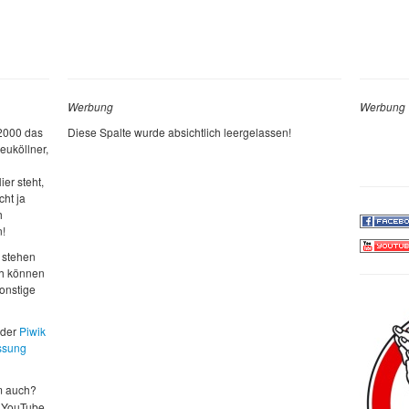
Werbung
Werbung
 2000 das
Diese Spalte wurde absichtlich leergelassen!
euköllner,
ier steht,
cht ja
h
n!
 stehen
ch können
sonstige
 der
Piwik
ssung
m auch?
 YouTube